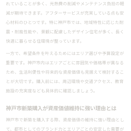
れていることが多く、光熱費の削減やメンテナンス負担の軽
神戸市新築一戸建て補助金の最新情報を解説
減が期待できます。アフターサービスが充実している点も安
新築購入に役立つ補助金制度の申請手順と注意
心材料のひとつです。特に神戸市では、地域特性に応じた耐
点
震・耐風性能や、景観に配慮したデザイン住宅が多く、長く
神戸で新築を考える人に役立つ諸費用の知識
快適に暮らせる住環境が整っています。
新築購入時に必要な諸費用の内訳と計算方法
一方で、希望条件を叶えるためにはエリア選びや予算設定が
神戸市新築一戸建て購入で意外とかかる諸費用
重要です。神戸市内はエリアごとに雰囲気や価格帯が異なる
新築購入前に知りたい諸費用の見落としポイン
ため、生活利便性や将来的な資産価値も見据えて検討するこ
ト
とが大切です。購入前には、周辺環境や交通アクセス、教育
施設の充実度なども具体的に確認しましょう。
住宅ローン利用時の新築諸費用の注意点とは
神戸市新築で諸費用を抑えるための具体策
神戸市新築購入が資産価値維持に強い理由とは
安心な新築購入に必要なチェックポイント
神戸市で新築を購入する際、資産価値の維持に強い理由とし
神戸市新築購入で避けたいリスクの見極め方
て、都市としてのブランド力とエリアごとの安定した需要が