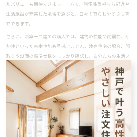
ルバリューも期待できます。一方で、利便性重視なら駅近や
生活施設が充実した地域を選ぶと、日々の暮らしやすさも両
立できます。
さらに、新築一戸建ての購入では、建物の性能や耐震性、断
熱性といった基本性能も見逃せません。建売住宅の場合、間
取りや設備の標準仕様をしっかり確認し、自分たちの生活ス
タイルに合っているかを見極めましょう。購入後の後悔を防
ぐため、現地見学や周辺環境のリサーチも欠かせません。例
えば、神戸市では新築一戸建ての補助金制度も活用できる場
合があるため、条件を事前に調べておくと費用面でも有利で
す。
新築購入時に知っておくべき暮らしやすい間取り
新築購入時に重視すべき間取りのポイントは、家族構成や将