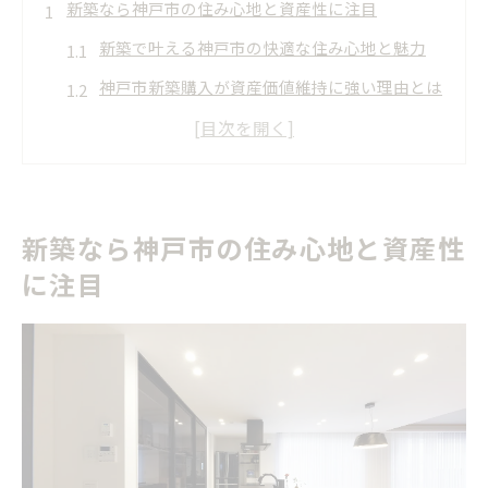
新築なら神戸市の住み心地と資産性に注目
新築で叶える神戸市の快適な住み心地と魅力
神戸市新築購入が資産価値維持に強い理由とは
新築一戸建て選びで重視すべき住環境の条件
神戸市新築の人気エリアと将来性を徹底解説
新築と中古の違いから見る神戸市の資産形成
新築なら神戸市の住み心地と資産性
理想の暮らしを叶える新築購入術
に注目
新築購入で理想を叶えるための事前準備のコツ
神戸市新築一戸建て選び成功のポイント紹介
新築購入時に知っておくべき暮らしやすい間取
り
庭付き新築で叶える充実した神戸市生活の提案
新築購入後の後悔を防ぐための具体的アドバイ