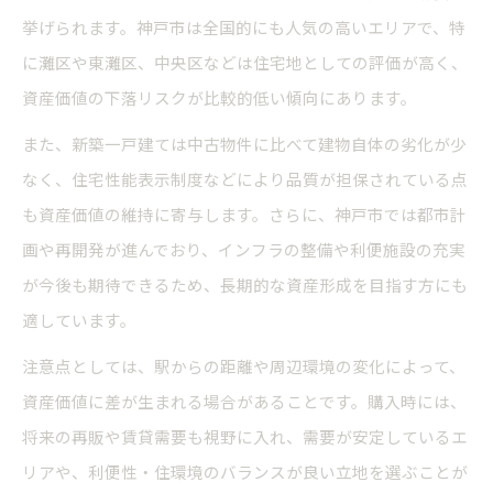
新築一戸建て購入時の地盤や災害リスクの確認
挙げられます。神戸市は全国的にも人気の高いエリアで、特
買ってはいけない新築物件の特徴と回避策
に灘区や東灘区、中央区などは住宅地としての評価が高く、
新築購入で重視したい住宅の品質と保証内容
資産価値の下落リスクが比較的低い傾向にあります。
安心して暮らすための新築購入チェックリスト
また、新築一戸建ては中古物件に比べて建物自体の劣化が少
なく、住宅性能表示制度などにより品質が担保されている点
も資産価値の維持に寄与します。さらに、神戸市では都市計
画や再開発が進んでおり、インフラの整備や利便施設の充実
が今後も期待できるため、長期的な資産形成を目指す方にも
適しています。
注意点としては、駅からの距離や周辺環境の変化によって、
資産価値に差が生まれる場合があることです。購入時には、
将来の再販や賃貸需要も視野に入れ、需要が安定しているエ
リアや、利便性・住環境のバランスが良い立地を選ぶことが