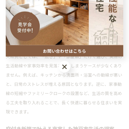
来のライフスタイル変化に柔軟に対応できる設計です。例え
ば、リビングを中心とした開放的な空間づくりや、収納スペ
ースの充実、動線の良さは、住み心地を左右する重要要素と
なります。神戸市の新築一戸建てでは、敷地の形状や周辺環
境に合わせた間取りの工夫も求められます。
お問い合わせはこちら
失敗例としては、「広さ」や「部屋数」だけで選び、実際の
お問い合わせはこちら
生活動線や家事効率を見落としてしまうケースが少なくあり
ません。例えば、キッチンから洗面所・浴室への動線が悪い
と、日常のストレスが増える原因となります。逆に、家事動
線の短縮やファミリークロークの設置など、生活の質を高め
る工夫を取り入れることで、長く快適に暮らせる住まいを実
現できます。
庭付き新築で叶える充実した神戸市生活の提案