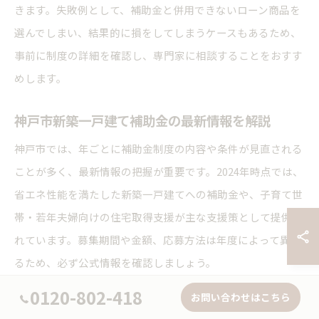
きます。失敗例として、補助金と併用できないローン商品を
選んでしまい、結果的に損をしてしまうケースもあるため、
事前に制度の詳細を確認し、専門家に相談することをおすす
めします。
神戸市新築一戸建て補助金の最新情報を解説
神戸市では、年ごとに補助金制度の内容や条件が見直される
ことが多く、最新情報の把握が重要です。2024年時点では、
省エネ性能を満たした新築一戸建てへの補助金や、子育て世
帯・若年夫婦向けの住宅取得支援が主な支援策として提供さ
れています。募集期間や金額、応募方法は年度によって異な
るため、必ず公式情報を確認しましょう。
0120-802-418
また、新築一戸建て向けの補助金は、予算枠が限られている
お問い合わせはこちら
ことが多く、応募が殺到する傾向にあります。これまでの事