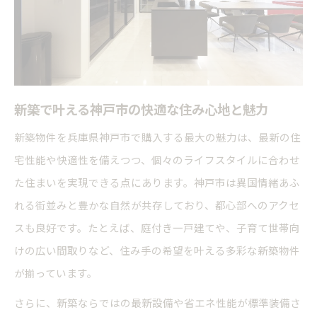
ス
資産価値を見極める新築選びのコツとは
神戸市新築の資産価値を上げる立地選びの秘訣
新築一戸建てで重視すべき将来の資産性の視点
新築で叶える神戸市の快適な住み心地と魅力
新築選びで注目したい高級住宅街の特徴と魅力
新築物件を兵庫県神戸市で購入する最大の魅力は、最新の住
神戸市新築一戸建て相場から見る賢い選択方法
宅性能や快適性を備えつつ、個々のライフスタイルに合わせ
買ってはいけない新築物件の見極めポイント
た住まいを実現できる点にあります。神戸市は異国情緒あふ
補助金を活用した新築購入の賢い方法
れる街並みと豊かな自然が共存しており、都心部へのアクセ
神戸市新築一戸建てで使える補助金の種類と条
スも良好です。たとえば、庭付き一戸建てや、子育て世帯向
件
けの広い間取りなど、住み手の希望を叶える多彩な新築物件
新築購入時の補助金活用で得するポイントまと
が揃っています。
め
さらに、新築ならではの最新設備や省エネ性能が標準装備さ
補助金と新築住宅ローンの賢い組み合わせ方