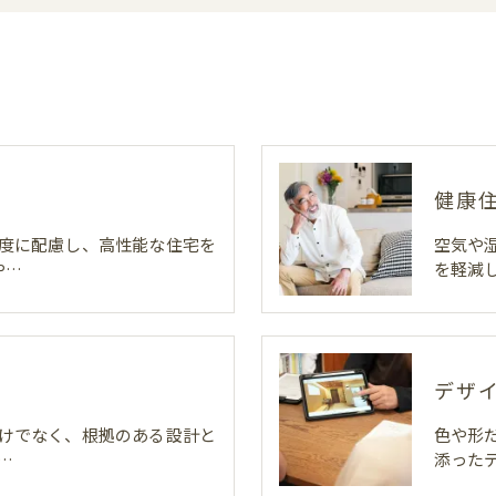
健康
度に配慮し、高性能な住宅を
空気や
や…
を軽減
デザ
けでなく、根拠のある設計と
色や形
…
添った