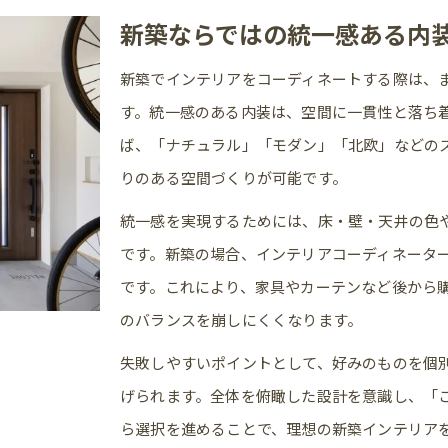
新築ならではの統一感ある内
おしゃれな新築空間を作る家具配置のコツ
新築インテリア費用を抑える賢い選択肢
新築でインテリアをコーディネートする際は、
人気のナチュラルモダン新築に合う配色とは
す。統一感のある内装は、空間に一貫性と落ち
新築実例を参考にしたインテリア選定ポイント
ば、「ナチュラル」「モダン」「北欧」などの
りのある空間づくりが可能です。
ナチュラルモダン新築の配色ポイント解説
新築に最適なベースカラーとアクセントの選び方
統一感を実現するためには、床・壁・天井の色
です。新築の場合、インテリアコーディネータ
ナチュラルモダン新築で人気の配色パターン紹介
です。これにより、家具やカーテンなど後から
新築内装でよくある色選びの失敗と対策
のバランスを崩しにくくなります。
新築インテリア実例に学ぶカラーコーデ術
失敗しやすいポイントとして、好みのものを個
シミュレーションで確認する新築配色バランス
げられます。全体を俯瞰した設計を意識し、「
内装色シミュレーションで失敗を防ぐ方法
ら選択を進めることで、理想の新築インテリア
新築内装色シミュレーションの活用ポイント解説