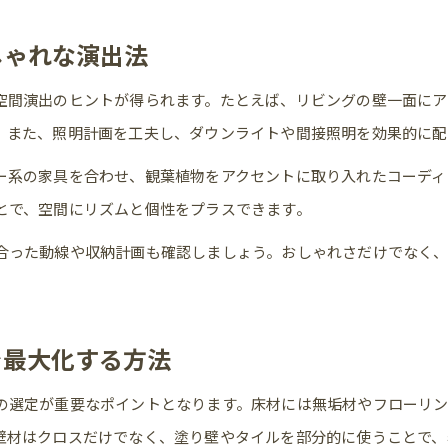
新築で失敗しない配色シミュレーション実例集
しゃれな演出法
コーディネートアプリで新築の色バランスを確認
空間演出のヒントが得られます。たとえば、リビングの壁一面にア
新築らしさを守るための配色シミュレーション手法
。また、照明計画を工夫し、ダウンライトや間接照明を効果的に配
実際の新築インテリアと色のギャップを防ぐ方法
ー系の家具を合わせ、観葉植物をアクセントに取り入れたコーディ
実例から学ぶ新築インテリア統一の極意
とで、空間にリズムと個性をプラスできます。
新築インテリア実例で分かる統一感の作り方
おしゃれな新築を実現するコーディネート手法
合った動線や収納計画も確認しましょう。おしゃれさだけでなく
お問い合わせはこちら
お問い合わせはこちら
。
ナチュラルモダン新築の実例に学ぶ色選び
新築統一感を高める家具と小物の選定術
を最大化する方法
効率的な新築インテリア配置例とポイント
プロ活用で叶える新築インテリア計画
の選定が重要なポイントとなります。床材には無垢材やフローリン
新築インテリアコーディネーター依頼のメリット
壁材はクロスだけでなく、塗り壁やタイルを部分的に使うことで、