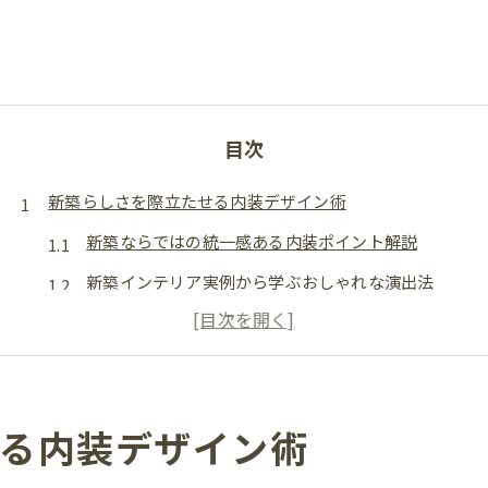
目次
新築らしさを際立たせる内装デザイン術
新築ならではの統一感ある内装ポイント解説
新築インテリア実例から学ぶおしゃれな演出法
内装素材と色使いで新築の魅力を最大化する方法
ナチュラルモダンな新築のコーディネート実践例
新築インテリアの失敗しないための色選びガイド
る内装デザイン術
おしゃれな新築インテリアへ導く選択基準
新築で失敗しないインテリア選びの基本原則