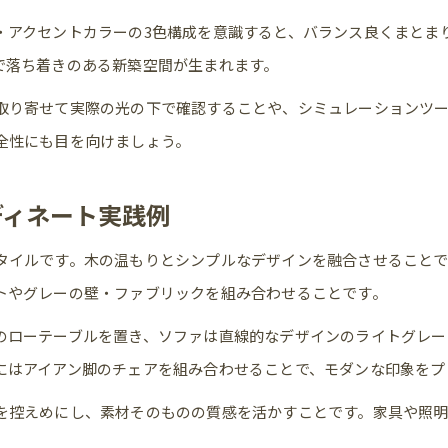
費用を抑えた新築インテリア相談の進め方
・アクセントカラーの3色構成を意識すると、バランス良くまとま
プロの視点で叶えるおしゃれな新築空間作り
で落ち着きのある新築空間が生まれます。
新築内装の失敗を防ぐコーディネーター活用術
取り寄せて実際の光の下で確認することや、シミュレーションツ
インテリア実例を活かすプロとの打ち合わせ方法
全性にも目を向けましょう。
ディネート実践例
タイルです。木の温もりとシンプルなデザインを融合させること
トやグレーの壁・ファブリックを組み合わせることです。
のローテーブルを置き、ソファは直線的なデザインのライトグレー
にはアイアン脚のチェアを組み合わせることで、モダンな印象をプ
を控えめにし、素材そのものの質感を活かすことです。家具や照
。