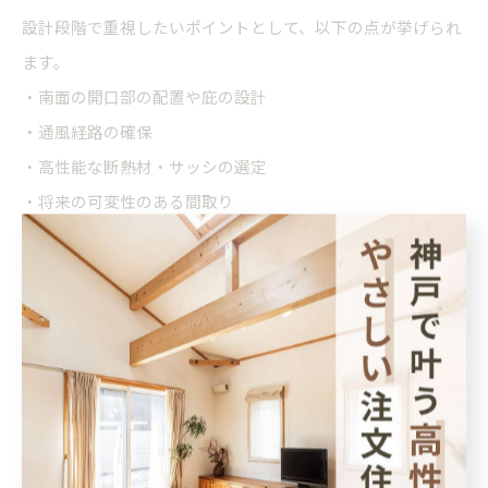
設計段階で重視したいポイントとして、以下の点が挙げられ
ます。
・南面の開口部の配置や庇の設計
・通風経路の確保
・高性能な断熱材・サッシの選定
・将来の可変性のある間取り
これらを意識することで、後悔しない新築パッシブハウスづ
くりにつながります。
断熱性と気密性にこだわる新築設計のコツ
新築パッシブハウスの快適性は、断熱性と気密性の高さが大
きく影響します。断熱材の厚みや性能、窓のトリプルガラス
化、気密施工の丁寧さなど、細部にわたる配慮が必要不可欠
です。これらは室温の安定や冷暖房効率の向上、結露防止に