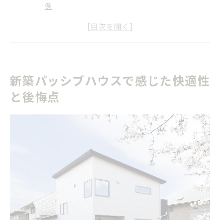
例
高断熱新築で実感するパッシブ住宅の住み心地
新築パッシブハウスの後悔ポイントを徹底紹介
失敗談から考える新築パッシブ住宅の注意点
新築で後悔しないパッシブハウス選びの工夫
新築パッシブハウスで感じた快適性
と後悔点
後悔を防ぐ新築パッシブ設計の注意点
新築パッシブ設計で後悔しないための要点解説
断熱性と気密性にこだわる新築設計のコツ
新築パッシブハウスのデメリットと回避策
パッシブ設計でよくある失敗例と注意点
新築パッシブハウスの施工会社選びのポイント
パッシブハウスのデメリットを徹底解説
新築パッシブハウスのデメリットと改善策