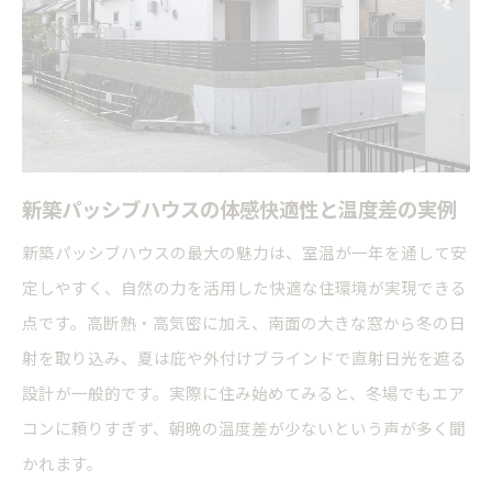
高断熱住宅の隠れたデメリットを知るポイント
実際の新築パッシブハウス失敗談まとめ
パッシブハウスの坪単価と予算面の課題
新築で注意したいパッシブ設計の難点とは
快適な新築暮らしを叶える秘訣とは
新築パッシブハウスの体感快適性と温度差の実例
新築パッシブハウスで快適性を最大化する方法
新築パッシブハウスの最大の魅力は、室温が一年を通して安
室内環境を整える新築パッシブ住宅の工夫
定しやすく、自然の力を活用した快適な住環境が実現できる
新築で後悔しない家づくりの秘訣を紹介
点です。高断熱・高気密に加え、南面の大きな窓から冬の日
高断熱新築パッシブ住宅の失敗回避ポイント
射を取り込み、夏は庇や外付けブラインドで直射日光を遮る
新築パッシブハウス基準を満たす工夫とは
設計が一般的です。実際に住み始めてみると、冬場でもエア
コンに頼りすぎず、朝晩の温度差が少ないという声が多く聞
パッシブ住宅での失敗例とその対策
かれます。
新築パッシブハウスで多い失敗例を徹底解説