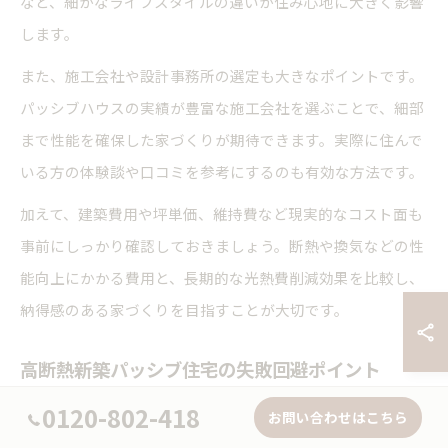
など、細かなライフスタイルの違いが住み心地に大きく影響
します。
また、施工会社や設計事務所の選定も大きなポイントです。
パッシブハウスの実績が豊富な施工会社を選ぶことで、細部
まで性能を確保した家づくりが期待できます。実際に住んで
いる方の体験談や口コミを参考にするのも有効な方法です。
加えて、建築費用や坪単価、維持費など現実的なコスト面も
事前にしっかり確認しておきましょう。断熱や換気などの性
能向上にかかる費用と、長期的な光熱費削減効果を比較し、
納得感のある家づくりを目指すことが大切です。
高断熱新築パッシブ住宅の失敗回避ポイント
高断熱新築パッシブ住宅でよくある失敗例として、過度な気
0120-802-418
お問い合わせはこちら
密性による換気不足や、過剰な断熱材投入によるコスト増が