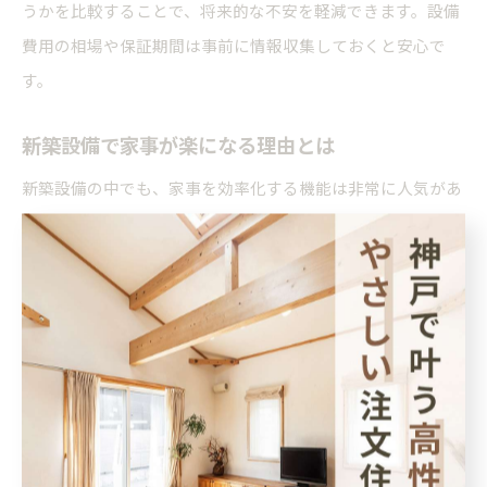
うかを比較することで、将来的な不安を軽減できます。設備
費用の相場や保証期間は事前に情報収集しておくと安心で
す。
新築設備で家事が楽になる理由とは
新築設備の中でも、家事を効率化する機能は非常に人気があ
ります。その理由は、毎日の負担を軽減し、家族との時間や
自分の時間を増やせるからです。特に共働き世帯や子育て中
の家庭では「やっておけばよかった」と感じる声が多く見ら
れます。
具体的には、ビルトイン食洗機・自動洗浄トイレ・浴室乾燥
機・自動掃除機能付きレンジフードなどが挙げられます。こ
れらの設備は、手間や時間を大幅に短縮できるだけでなく、
衛生面の向上や水道光熱費の節約にもつながります。設備ラ