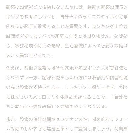
新築の動線を意識した設備配置の工夫
新築の設備選びで後悔しないためには、最新の新築設備ラン
新築便利グッズで家事効率を高める方法
キングを参考にしつつも、自分たちのライフスタイルや将来
的な使い勝手を重視することが重要です。ランキング上位の
新築設備の保証期間とメンテナンス性
設備が必ずしもすべての家庭に合うとは限りません。なぜな
新築設備選びで後悔しない工夫ポイント
ら、家族構成や毎日の動線、生活習慣によって必要な設備は
新築にあって良かった設備・不要な設備
大きく異なるからです。
新築であってよかった設備の体験談紹介
例えば、共働き世帯では時短家電や宅配ボックスが高評価と
新築いらない設備の実例と見極め方
なりやすい一方、趣味が充実したい方には収納力や防音性能
新築でやっておけばよかった設備総まとめ
の高い設備が支持されます。ランキングに頼りすぎず、実際
新築設備ランキングと実際の満足度比較
に住んでいる人の口コミや体験談を調べることで、「自分た
新築便利グッズがもたらす暮らしの変化
ちに本当に必要な設備」を見極めやすくなります。
また、設備の保証期間やメンテナンス性、将来的なリフォー
ム対応のしやすさも選定基準として重視しましょう。初期費