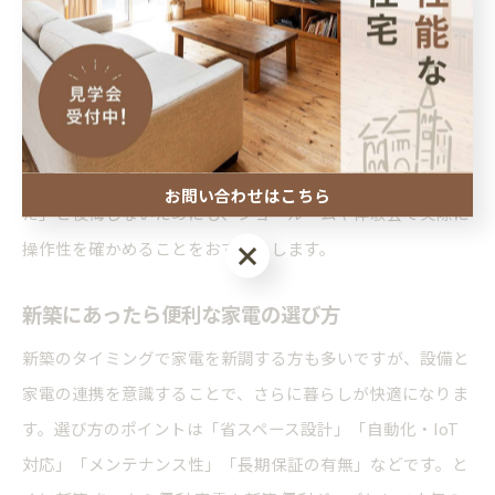
ンキングや実際の利用者の口コミでも「家事が楽になった」
との実感がよく見受けられます。
ただし、使い方やメンテナンス方法を事前によく確認し、家
族のライフスタイルに本当に合っているかを見極めることが
大切です。導入後に「使わなくなった」「掃除が大変だっ
お問い合わせはこちら
た」と後悔しないためにも、ショールームや体験会で実際に
操作性を確かめることをおすすめします。
お問い合わせはこちら
新築にあったら便利な家電の選び方
新築のタイミングで家電を新調する方も多いですが、設備と
家電の連携を意識することで、さらに暮らしが快適になりま
す。選び方のポイントは「省スペース設計」「自動化・IoT
対応」「メンテナンス性」「長期保証の有無」などです。と