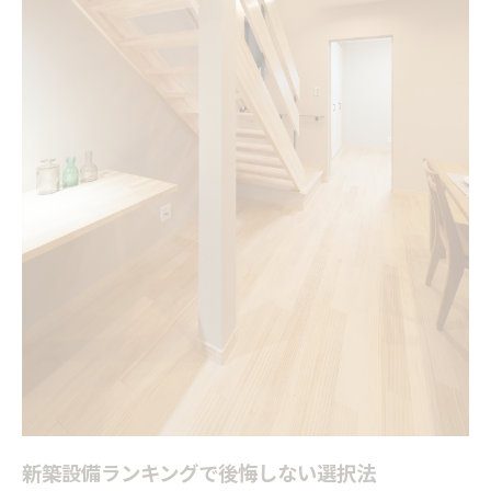
新築設備費用と保証期間の注意点解説
新築の設備選びでやりがちな失敗例
新築いらない設備と必要設備の判断法
新築設備工事費用とコスパの考え方
満足度が高い新築設備を比較検証
新築で本当に満足できる設備の特徴
新築設備ランキング上位の傾向分析
新築取り入れたい設備の比較ポイント
新築いらない設備とその理由を解説
新築便利グッズ・家電の選び方の極意
失敗しない新築の設備アイデア集
新築で取り入れたい最新設備アイデア
新築設備ランキングで後悔しない選択法