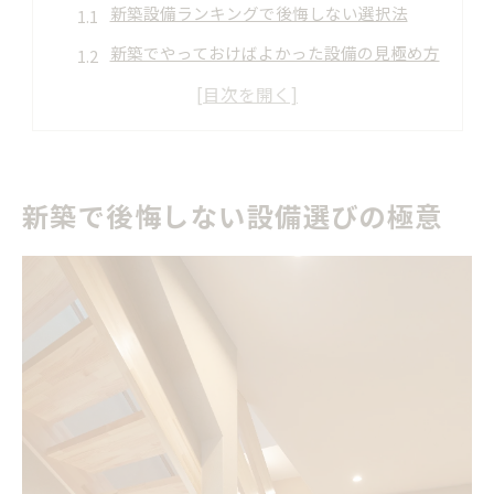
新築設備ランキングで後悔しない選択法
新築でやっておけばよかった設備の見極め方
新築の便利グッズ導入で暮らし快適化
新築いらない設備をプロ目線で解説
注文住宅設備ランキング活用のコツ
新築で後悔しない設備選びの極意
暮らしを変える新築設備の実力とは
新築で本当に役立つ設備の特徴を紹介
新築設備で家事が楽になる理由とは
新築にあったら便利な家電の選び方
新築設備が暮らしに与える影響を検証
新築の間取りと設備配置の最適化指南
納得感ある新築設備の選び方ガイド
新築で満足度が高い設備の選定基準