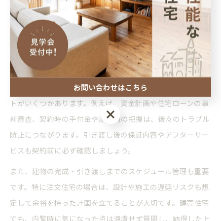
ルーム見学やモデルハウス体験を活用するのがおすすめで
す。家族で意見を出し合い、優先順位を明確にして選択する
ことで、満足度の高い新築購入につながります。
新築購入の流れで見落としがちな注意点
お問い合わせはこちら
新築購入の流れは多岐にわたり、特に見落としやすいポイン
トがいくつかあります。例えば、資金計画や住宅ローンの事
お問い合わせはこちら
前審査、契約時の手付金や諸費用の把握は、後々のトラブル
防止につながります。引き渡し後の保証内容やアフターサー
ビスも契約前に必ず確認しましょう。
また、建物の完成・引き渡しまでのスケジュール管理も重要
です。特に注文住宅の場合は、設計や施工の遅延リスクも想
定して余裕を持った計画を立てることが大切です。建売住宅
でも、内覧時に気になった点は遠慮せず質問し、納得した上