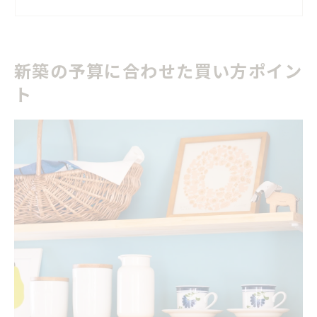
新築の買い方で失敗しない自己資金の使い方
建売と注文住宅の新築予算の違いを理解しよう
新築の予算に合わせた買い方ポイン
家選びに役立つ新築購入の基本知識
ト
新築購入で重視すべき家の性能とポイント
新築の買い方を左右する土地と建物選びの基本
戸建て新築の間取りと設備の選び方ガイド
新築購入の流れで見落としがちな注意点
建売住宅と注文住宅それぞれの買い方を解説
理想の暮らしを叶える新築の選択法
新築で叶える理想の暮らしと家の選び方
家族構成に合わせた新築間取りの考え方
新築の買い方で後悔しない住環境の選び方