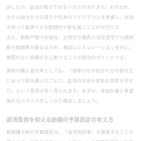
迫したり、生活の質が下がるリスクがあります。そのため、
建売新築購入後の失敗談とその回避策
まずは自分たちの収入や将来のライフプランを考慮し、余裕
戸建て新築購入の流れを徹底ガイド
を持って返済できる範囲内で家を選ぶことが大切です。
新築戸建て購入の流れと主要ステップ解説
また、新築戸建ての場合、土地付き建売と注文住宅では選択
新築購入申し込みから契約までの注意点
肢や価格帯が異なるため、事前にシミュレーションを行い、
住宅ローン審査から引き渡しまでの流れ
無理のない家選びを心掛けることが成功のポイントです。
新築購入時に発生する手付金と諸費用の知識
実際の購入者の声としても、「背伸びせず自分たちの身の丈
に合った家を選んだことで、生活の余裕や家族の笑顔を守れ
た」という意見が多く見られます。まずは、資金計画と希望
条件のバランスをしっかり確認しましょう。
返済負担を抑える新築の予算設定の考え方
新築購入時の予算設定は、「返済負担率」を意識することが