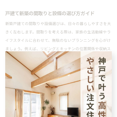
戸建て新築の間取りと設備の選び方ガイド
新築戸建ての間取りや設備選びは、日々の暮らしやすさを大
きく左右します。間取りを考える際は、家族の生活動線やラ
イフスタイルに合わせて、無駄のないプランニングを心がけ
ましょう。例えば、リビングとキッチンの位置関係や収納ス
ペースの配置は、毎日の使い勝手を左右します。
設備については、キッチンやバスルーム、トイレなどの水回
りの機能性やお手入れのしやすさ、将来的なメンテナンス性
にも注目してください。省エネ設備や最新の家電導入も検討
材料となります。また、エアコンや床暖房の設置位置、コン
セントの数や場所も細かく確認しましょう。
後悔しないためには、実際の生活をイメージしながらショー