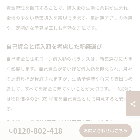
資金管理を徹底することで、購入後の生活に余裕が生まれ、
後悔の少ない新築購入を実現できます。家計簿アプリの活用
や、定期的な予算見直しも有効な方法です。
自己資金と借入額を考慮した新築選び
自己資金と住宅ローン借入額のバランスは、新築選びに大き
く影響します。自己資金が多いほど借入額を抑えられ、月々
の返済負担が軽減されますが、生活予備費や将来の支出も考
慮して、すべてを頭金に充てないことが大切です。一般的に
は物件価格の2～3割程度を自己資金として用意すると安心で
す。
例えば、「年収400万円で4,000万円の家は買えるのか」
0120-802-418
お問い合わせはこちら
「1,000万円や500万円で家は建てられるのか」など、よくあ