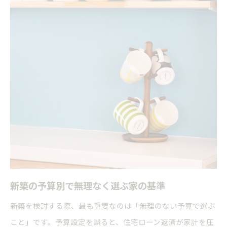
建売と注文住宅で実現する暮らしの違い
新築選びで失敗しない将来設計の重要性
無理なく進める新築の資金計画術
新築購入で無理しない資金計画の立て方
住宅ローンを賢く利用した新築の買い方
新築購入にかかる諸費用と内訳のポイント
予算オーバーを防ぐ新築の資金管理術
自己資金と借入額を考慮した新築選び
新築購入後に後悔しないコツを解説
新築購入後に後悔しないチェックポイント
新築の予算別で無理なく選ぶ家の基準
新築の買い方で知っておきたい注意点
戸建て購入後にやるべき新築の確認事項
新築を検討する際、最も重要なのは「無理のない予算で選ぶ
こと」です。予算設定を誤ると、住宅ローン返済が家計を圧
新築購入後のトラブルを防ぐポイント