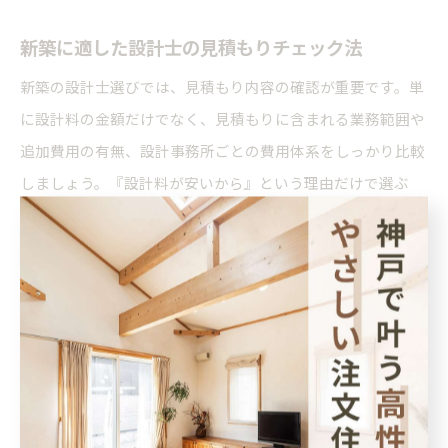
新築に適した設計士の見積もりチェック法
新築の設計士選びでは、見積もり内容の確認が重要です。単
に設計料の金額だけでなく、見積もりに含まれる業務範囲や
追加費用の有無、設計事務所ごとの費用体系をしっかり比較
しましょう。『設計料が安いから』という理由だけで選ぶ
と、後から追加費用が発生したり、対応範囲が限定されて後
悔するケースもあります。
見積もりチェックのポイントは、
設計料の内訳・追加費用の
条件・設計から施工監理までの範囲・アフターフォローの有
無
です。例えば、『設計監理料』に現場監理や相談対応が含
まれているか、確認することが大切です。見積書に曖昧な点
があれば、必ず設計士や事務所に質問し、納得できるまで説