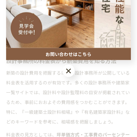
明を受けましょう。
実際の失敗例として、打ち合わせ回数や設計変更に追加費用
が発生し、当初の予算を大幅に超えてしまったケースが見受
けられます。見積もり段階で不明点を解消し、総額で比較・
検討することが新築の満足度向上につながります。
お問い合わせはこちら
設計事務所の料金表から新築費用を知る方法
お問い合わせはこちら
新築の設計費用を把握するには、設計事務所が公開している
料金表を活用するのが有効です。多くの設計事務所や建築家
一覧サイトでは、設計料や設計監理料の目安が掲載されてい
るため、事前におおよその費用感をつかむことができます。
特に、『一級建築士設計料相場』や『有名建築家設計料』な
どのキーワードを参考に、相場感を把握しましょう。
料金表の見方としては、
坪単価方式・工事費のパーセンテー