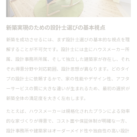
建築家探し方と新築設計士の比較ポイント
新築を任せる設計者選びの判断基準
新築実現のための設計士選びの基本視点
新築設計者選びで確認したい実績と相性
新築を成功させるには、まず設計士選びの基本的な視点を理
新築の安心を左右する設計士の対応力とは
解することが不可欠です。設計士には主にハウスメーカー所
新築で後悔しないための保証内容の比較
属、設計事務所所属、そして独立した建築家が存在し、それ
設計料相場から考える新築設計士の選び方
ぞれ得意分野や対応範囲、設計思想が異なります。どのタイ
設計事務所を選ぶ前に確認したい新築の要点
プの設計士に依頼するかで、家の性能やデザイン性、アフタ
新築に強い設計事務所の見極め方と特徴
ーサービスの質に大きな違いが生まれるため、最初の選択が
新築設計士の選定で押さえるべき要素とは
新築全体の満足度を大きく左右します。
自分に合う新築設計士を見極める思考法
たとえば、ハウスメーカーは規格化されたプランによる効率
新築で理想を叶える設計士との相性重視法
的な家づくりが得意で、コスト面や保証体制が明確な一方、
設計事務所や建築家はオーダーメイド性や独自性の高い設計
建築家・設計士選びで大切な比較手順