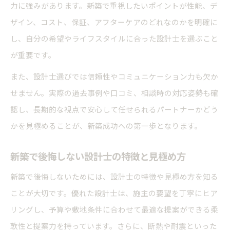
力に強みがあります。新築で重視したいポイントが性能、デ
新築設計士探し方を実体験から学ぶポイント
ザイン、コスト、保証、アフターケアのどれなのかを明確に
一級建築士のキャリアと新築設計の現場力
し、自分の希望やライフスタイルに合った設計士を選ぶこと
設計士選びで重要な新築後のアフター体制
が重要です。
また、設計士選びでは信頼性やコミュニケーション力も欠か
せません。実際の過去事例や口コミ、相談時の対応姿勢も確
認し、長期的な視点で安心して任せられるパートナーかどう
かを見極めることが、新築成功への第一歩となります。
新築で後悔しない設計士の特徴と見極め方
新築で後悔しないためには、設計士の特徴や見極め方を知る
ことが大切です。優れた設計士は、施主の要望を丁寧にヒア
リングし、予算や敷地条件に合わせて最適な提案ができる柔
軟性と提案力を持っています。さらに、断熱や耐震といった