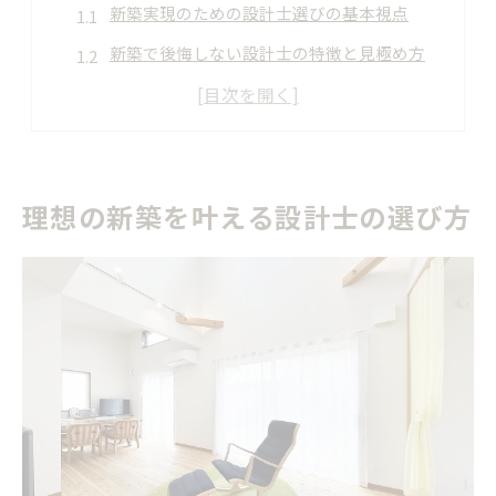
新築実現のための設計士選びの基本視点
新築で後悔しない設計士の特徴と見極め方
設計士探しで重視したい新築の要件整理
新築設計士の探し方と相談時の注意点
設計士探しで後悔しない新築ポイント
理想の新築を叶える設計士の選び方
新築設計士選びで失敗しない比較ポイント
設計士探し方で変わる新築の満足度
新築に適した設計士の見積もりチェック法
設計事務所の料金表から新築費用を知る方法
建築家と設計士の違いを深く解説する本記事
新築依頼時に知るべき建築家と設計士の違い
設計士と建築家の選び方が新築に及ぼす影響
新築に最適な設計士・建築家選びの基準