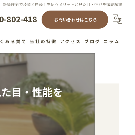
新築住宅で漆喰と珪藻土を使うメリットと見た目・性能を徹底解説
0-802-418
お問い合わせはこちら
くある質問
当社の特徴
アクセス
ブログ
コラム
注文住宅
高性能
見た目・性能を
デザイン
健康住宅
工務店