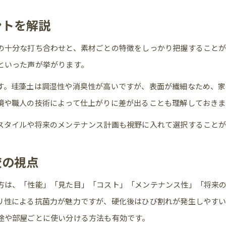
新築住宅のコスパを左右する壁材価格の目安
ントを解説
漆喰珪藻土価格と新築予算のバランスの考え方
の十分な打ち合わせと、素材ごとの特徴をしっかり把握することが不
価格だけで決めない新築壁材の選択ポイント
といった声が挙がります。
す。珪藻土は調湿性や消臭性が高いですが、表面が繊細なため、
境や職人の技術によって仕上がりに差が出ることも理解しておきま
スタイルや将来のメンテナンス計画も視野に入れて選択すること
較の視点
方は、「性能」「見た目」「コスト」「メンテナンス性」「将来
リ性による抗菌力が魅力ですが、硬化後はひび割れが発生しやす
途や部屋ごとに使い分ける方法も有効です。