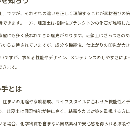
いを知ろう
新築住宅で漆喰珪藻土を使う実際のメリット
土」ですが、それぞれの違いを正しく理解することが素材選びの
自然素材ならではの新築暮らしの快適性
待できます。一方、珪藻土は植物性プランクトンの化石が堆積し
漆喰珪藻土の新築での見た目の変化に注目
家屋にも多く使われてきた歴史があります。珪藻土はざらつきのあ
珪藻土と漆喰どっちが後悔しない？
方から支持されていますが、成分や機能性、仕上がりの印象が大き
新築選びで後悔しない漆喰と珪藻土の判断基準
も多いですが、求める性能やデザイン、メンテナンスのしやすさによ
珪藻土漆喰どっちが新築に合うか徹底検証
できます。
新築でよくある漆喰珪藻土の後悔ポイント
漆喰と珪藻土の壁で後悔しないコツを解説
め手とは
新築で失敗を避けるための素材選別法
、住まいの用途や家族構成、ライフスタイルに合わせた機能性と
DIYで楽しむ自然素材の壁仕上げ術
す。珪藻土は調湿機能が特に高く、結露やカビ対策を重視する方に
新築DIYに適した漆喰珪藻土のポイント解説
いる場合、化学物質を含まない自然素材で安心感を得られる漆喰
漆喰珪藻土を使った新築DIYのコツと注意点