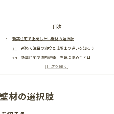
目次
新築住宅で重視したい壁材の選択肢
新築で注目の漆喰と珪藻土の違いを知ろう
新築住宅で漆喰珪藻土を選ぶ決め手とは
漆喰珪藻土の見た目や質感が新築に与える影響
新築壁材選びで失敗しないポイントを解説
新築で後悔しないための壁材比較の視点
壁材の選択肢
漆喰・珪藻土の魅力を徹底的に考察
新築で人気の漆喰珪藻土の魅力と特徴を比較
漆喰と珪藻土の新築での長所と短所を分析