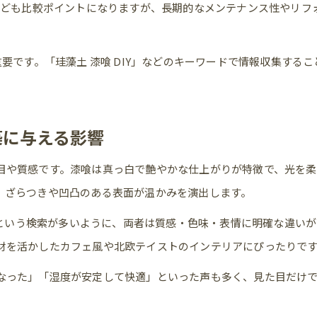
」なども比較ポイントになりますが、長期的なメンテナンス性やリフ
新築壁DIYで漆喰と珪藻土どちらが扱いやすい？
漆喰珪藻土DIYで後悔しないための準備方法
重要です。「珪藻土 漆喰 DIY」などのキーワードで情報収集する
新築DIYで自然素材壁を美しく仕上げる方法
新築で実感する漆喰と珪藻土の調湿力
新築で体感する漆喰珪藻土の調湿効果と快適性
築に与える影響
漆喰と珪藻土の調湿力を新築で比較するポイント
目や質感です。漆喰は真っ白で艶やかな仕上がりが特徴で、光を
新築住宅で選ぶべき調湿性の高い壁材とは
、ざらつきや凹凸のある表面が温かみを演出します。
お問い合わせはこちら
お問い合わせはこちら
漆喰珪藻土の調湿力が新築空間に与えるメリット
方」という検索が多いように、両者は質感・色味・表情に明確な違い
新築暮らしで調湿力を実感する素材の選び方
材を活かしたカフェ風や北欧テイストのインテリアにぴったりで
壁材価格から考える最適な新築選び
なった」「湿度が安定して快適」といった声も多く、見た目だけ
新築で漆喰珪藻土の価格と価値を比較する
漆喰珪藻土の価格差が新築選びに及ぼす影響