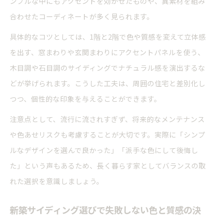
ンプルな中にもアクセントを効かせたものや、異素材を組み
解説
合わせたコーディネートが多く見られます。
サイディングとガルバリウム新築外壁の選択ポ
イント
具体的なコツとしては、1階と2階で色や質感を変えて立体感
を出す、窓まわりや玄関まわりにアクセントパネルを使う、
新築外壁で迷うガルバリウムとサイディングの
木目調や石目調のサイディングでナチュラル感を演出するな
比較
どが挙げられます。こうした工夫は、周囲の住宅と差別化し
ガルバリウムとサイディングの新築向き特性を
つつ、個性的な印象を与えることができます。
比較
新築サイディングとガルバリウムのメリットデ
注意点として、流行に流されすぎず、将来的なメンテナンス
メリット
や色あせリスクも考慮することが大切です。実際に「シンプ
ルなデザインを選んで良かった」「派手な色にして後悔し
た」という声もあるため、長く暮らす家としてバランスの取
れた選択を意識しましょう。
新築サイディング選びで失敗しない色と質感の決