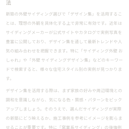
活用術
法
サイディング人気色ランキングから学ぶ新築外
新築の外壁サイディング選びで「デザイン集」を活用するこ
壁選び
とは、理想の外観を具体化する上で非常に有効です。近年は
おしゃれな新築外観を実現するサイディング色
サイディングメーカーが公式サイトやカタログで実例写真を
選び
豊富に公開しており、デザイン集を通して最新トレンドや人
気の組み合わせを把握できます。特に「サイディング外壁 お
外壁の耐久性に注目した新築サイディングの選択術
しゃれ」や「外壁 サイディングデザイン集」などのキーワー
新築外壁の耐久性を高めるサイディング選びの
ドで検索すると、様々な住宅スタイル別の実例が見つかりま
秘訣
す。
新築サイディングで後悔しない耐久性重視の選
択基準
デザイン集を活用する際は、まず家族の好みや周辺環境との
調和を意識しながら、気になる色・質感・パターンをピック
窯業系サイディングと新築耐久性の関係を解説
アップしましょう。そのうえで、選んだサイディングが実際
新築外壁で長持ちするサイディングの選び方
の新築にどう映えるか、施工事例を参考にイメージを膨らま
新築サイディング外壁を安心して選ぶポイント
せることが重要です。特に「窯業系サイディング」の後悔例