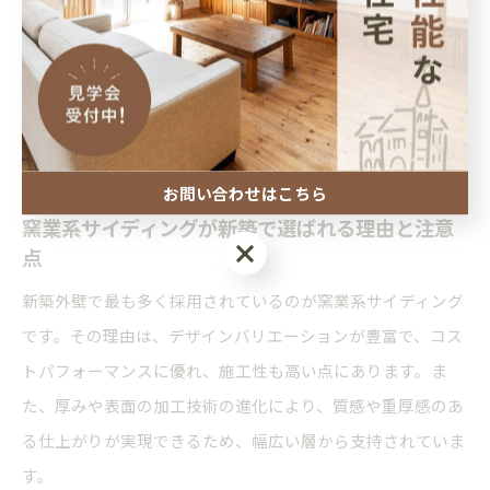
新築の外壁サイディングを選ぶ際は、それぞれの特徴を理解
し、家族構成やライフスタイル、将来的なメンテナンス計画
に合わせて選択することが重要です。例えば、デザイン重視
なら窯業系、メンテナンス重視なら樹脂系や金属系が選ばれ
る傾向にあります。
お問い合わせはこちら
窯業系サイディングが新築で選ばれる理由と注意
お問い合わせはこちら
点
新築外壁で最も多く採用されているのが窯業系サイディング
です。その理由は、デザインバリエーションが豊富で、コス
トパフォーマンスに優れ、施工性も高い点にあります。ま
た、厚みや表面の加工技術の進化により、質感や重厚感のあ
る仕上がりが実現できるため、幅広い層から支持されていま
す。