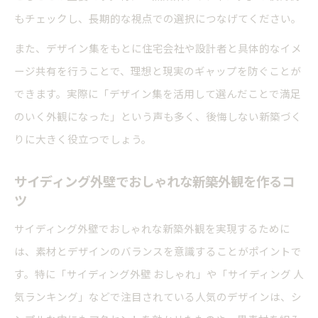
後悔しない新築外壁ならサイディングの特徴を比較
もチェックし、長期的な視点での選択につなげてください。
新築外壁で後悔しないサイディング特徴の比較
また、デザイン集をもとに住宅会社や設計者と具体的なイメ
術
ージ共有を行うことで、理想と現実のギャップを防ぐことが
新築サイディングでよくある後悔ポイントと対
できます。実際に「デザイン集を活用して選んだことで満足
策
のいく外観になった」という声も多く、後悔しない新築づく
サイディング種類別で新築外壁のメリットを比
りに大きく役立つでしょう。
較
新築外壁選びに役立つサイディング比較ポイン
サイディング外壁でおしゃれな新築外観を作るコ
ツ
ト
人気ランキングが示す新築サイディングの注意
サイディング外壁でおしゃれな新築外観を実現するために
点
は、素材とデザインのバランスを意識することがポイントで
ガルバリウムとサイディングは新築でどう違う？
す。特に「サイディング外壁 おしゃれ」や「サイディング 人
気ランキング」などで注目されている人気のデザインは、シ
新築で選ぶガルバリウムとサイディングの違い