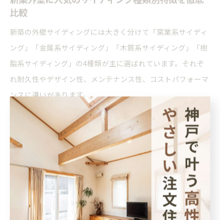
比較
新築の外壁サイディングには大きく分けて「窯業系サイディ
ング」「金属系サイディング」「木質系サイディング」「樹
脂系サイディング」の4種類が主に選ばれています。それぞ
れ耐久性やデザイン性、メンテナンス性、コストパフォーマ
ンスに違いがあります。
窯業系サイディングは、新築外壁の約7割で採用されてお
り、デザインバリエーションやコスト面でのメリットが評価
されています。一方、金属系サイディングは軽量・高耐久
で、モダンな外観を求める方に人気です。木質系は自然素材
の風合いが特徴ですが、定期的なメンテナンスが必要となり
ます。樹脂系は耐久性やメンテナンス性に優れていますが、
選べるデザインが限られる傾向にあります。