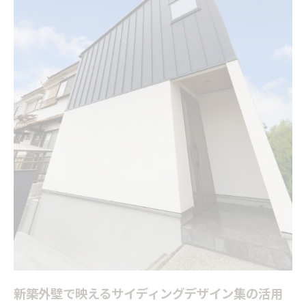
意点
新築に最適なサイディング外壁の選び方とポイ
ント
サイディング人気ランキングを活かす新築外壁
の選択術
新築外壁で注目のサイディングおしゃれ実例紹
介
理想の新築へ導く外壁サイディング人気色の活用
新築外壁で人気色サイディングを選ぶコツと注
意点
サイディング外壁の人気色が新築の印象を左右
する理由
新築デザインを引き立てるサイディング人気色
新築外壁で映えるサイディングデザイン集の活用