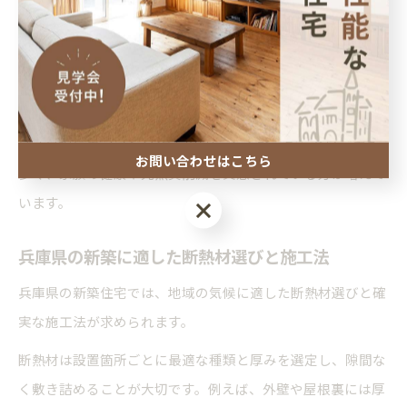
熱材をしっかりと施工することで、夏の暑さも冬の寒さも抑
えられます。
断熱等級7などの高い基準に対応した新築づくりは、兵庫県
でも注目されています。実際に、断熱対策を徹底した住宅で
は「夏場にエアコン1台で家中が涼しくなった」という声も
お問い合わせはこちら
多く、家族の健康や光熱費削減を実感されている方が増えて
います。
お問い合わせはこちら
兵庫県の新築に適した断熱材選びと施工法
兵庫県の新築住宅では、地域の気候に適した断熱材選びと確
実な施工法が求められます。
断熱材は設置箇所ごとに最適な種類と厚みを選定し、隙間な
く敷き詰めることが大切です。例えば、外壁や屋根裏には厚