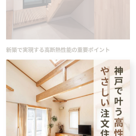
新築で実現する高断熱性能の重要ポイント
新築住宅で高断熱性能を実現することは、猛暑が続く兵庫県
で快適な暮らしを守るために不可欠です。断熱性能が高い住
宅は、外気の影響を受けにくく、室温の変化を穏やかに保て
ます。これによりエアコンの使用頻度が減り、省エネや健康
維持にもつながります。
断熱性能を高めるためには、断熱材の選定や厚み、家全体の
気密性、施工の丁寧さが重要なポイントとなります。例え
ば、壁や天井、床下など熱が出入りしやすい箇所に高性能断