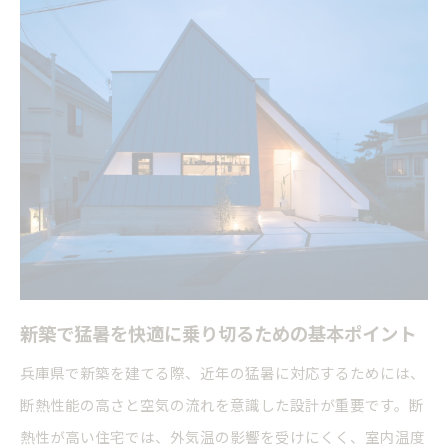
兵庫県の新築で猛暑対策が重要な理由
注文住宅で叶える新築猛暑対策のポイント
新築住宅の間取りで工夫する夏の暑さ対策
快適な暮らしへ導く新築断熱技術
新築で注目の断熱技術と快適な暮らし方
高気密・高断熱の新築がもたらす健康効果
断熱等級と新築住宅の快適性の関係性
新築で体感できる室温安定の仕組みを解説
夏の暑さに強い住環境の秘訣を解説
新築で実現する夏に強い住環境の設計視点
新築で猛暑を快適に乗り切るための基本ポイント
兵庫県の新築で暑さを防ぐ遮熱・通風の工夫
兵庫県で新築を建てる際、近年の猛暑に対応するためには、
エアコン効率を高める新築の住環境づくり
断熱性能の高さと空気の流れを意識した設計が重要です。断
夏の猛暑対策におすすめの新築住宅設備
熱性が高い住宅では、外気温の影響を受けにくく、室内温度