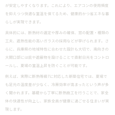
が安定しやすくなります。これにより、エアコンの使用頻度
快適性に直結する新築住宅の温度管理法
を抑えつつ快適な室温を保てるため、健康的かつ省エネな暮
兵庫県で選ばれる新築の快適ポイント
らしが実現できます。
新築で注目される兵庫県の快適住宅ポイント
具体的には、断熱材の選定や厚みの確保、窓の配置・種類の
猛暑に強い新築住宅が選ばれる理由とは
工夫、遮熱性能の高いガラスの採用などが挙げられます。さ
快適性と省エネを両立する新築の工夫
らに、兵庫県の地域特性に合わせた設計も大切で、南向きの
兵庫県で新築人気の断熱・気密技術を解説
大開口部には庇や遮蔽物を設けることで直射日光をコントロ
新築で家族が安心できる快適性の秘訣
ールし、夏場の室温上昇を防ぐことが可能です。
例えば、実際に断熱等級7に対応した新築住宅では、夏場で
も足元の温度差が少なく、冷房効率が高まったという声が多
く聞かれます。基礎から丁寧に断熱施工を行うことで、家全
体の快適性が向上し、家族全員が健康に過ごせる住まいが実
現します。