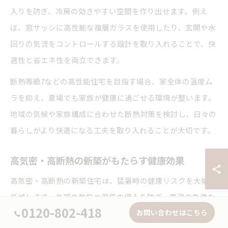
入りを防ぎ、冷房の効きやすい空間を作り出せます。例え
ば、窓サッシに高性能な複層ガラスを使用したり、玄関や水
回りの気流をコントロールする設計を取り入れることで、快
適性と省エネ性を両立できます。
断熱等級7などの高性能住宅を目指す場合、家全体の温度ム
ラを抑え、夏場でも家族が健康に過ごせる環境が整います。
地域の気候や家族構成に合わせた断熱対策を検討し、日々の
暮らしがより快適になる工夫を取り入れることが大切です。
高気密・高断熱の新築がもたらす健康効果
高気密・高断熱の新築住宅は、猛暑時の健康リスクを大幅に
低減します。外部の熱気や湿気の侵入を防ぎ、室温の急激な
0120-802-418
お問い合わせはこちら
上昇を抑えることで、熱中症や脱水症状のリスクが下がりま