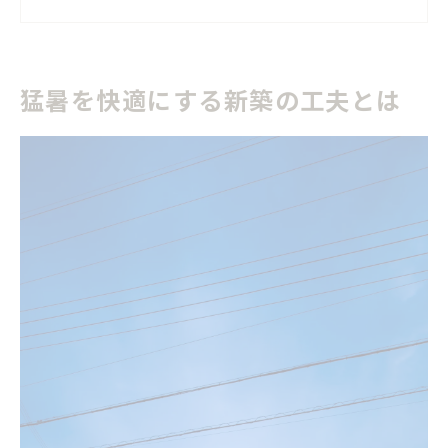
夏の新築で重視すべき気密性と遮熱性の工夫
新築で実現する省エネで快適な住まいの秘訣
高断熱材を活かした新築猛暑対策の実例紹介
猛暑を快適にする新築の工夫とは
断熱性能で夏もしのぐ兵庫県の新築
新築で実現する高断熱性能の重要ポイント
兵庫県の新築に適した断熱材選びと施工法
猛暑でも室温を一定に保つ新築の工夫
エアコン効率を高める断熱新築の設計術
高気密高断熱住宅が兵庫県で注目される理由
新築で叶える猛暑対策の住まいづくり
猛暑に強い新築設計の基本と快適性の両立
新築で実現する遮熱・通風を活かす住まい