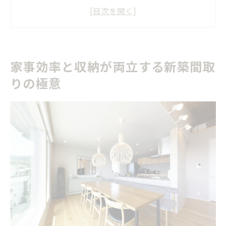
新築で失敗しない収納スペース確保のコツ
家族構成に合わせた新築間取りの基本ポイント
理想の新築間取り実現に役立つ収納アイデア集
家事効率と収納が両立する新築間取
理想を叶える新築の間取り成功アイデア集
りの極意
新築間取り成功例から学ぶ実践的な工夫
注文住宅で人気の新築間取りアイデア特集
新築の間取りプラン集で失敗しない選び方
理想の新築間取りを実現するための秘訣
家事効率アップを叶える新築間取り実例集
間取り選びで後悔しない新築家づくりのポイント
新築間取りの後悔を防ぐチェックポイント
新築家づくりで失敗しない動線設計の工夫