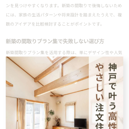
ンを見つけやすくなります。新築の間取りで後悔しないため
には、家族の生活パターンや将来設計を踏まえたうえで、複
数のアイデアを比較検討することがポイントです。
新築の間取りプラン集で失敗しない選び方
新築間取りプラン集を活用する際は、単にデザイン性や人気
だけで選ばず、家事効率や収納力、家族の成長に対応できる
柔軟性を重視しましょう。間取りシミュレーションや実例集
で動線やスペース配分を具体的に確認することが大切です。
例えば、新築間取り成功例30坪平屋や新築間取り成功例35坪
など、広さ別のプランを比較することで、土地や予算に合っ
た理想の住まいをイメージしやすくなります。注意点として
は、収納スペースを過剰に設けすぎて生活空間が狭くなる、
または動線が複雑になるリスクがあるため、バランスを意識