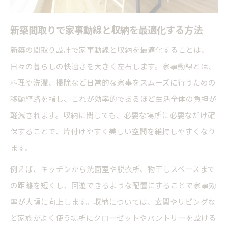
注文住宅でよくある新築間取りの悩み解消策
理想と現実を両立させる新築の間取り選び
新築間取りで家事動線と収納を最適化する方法
新築の間取り図で確認すべき重要な点
新築の間取り設計で家事動線と収納を最適化することは、
人気の新築間取りプランと収納術を解説
日々の暮らしの快適さを大きく左右します。家事動線とは、
新築で人気の間取りプランとその特徴
料理や洗濯、掃除など日常的な家事をスムーズに行うための
収納力を高める新築間取りのアイデア集
移動経路を指し、これが効率的であるほど生活全体の負担が
新築で選ばれる一戸建て間取りのポイント
軽減されます。収納に関しても、必要な場所に必要なだけ確
新築プラン集を活用した収納配置の工夫
保することで、片付けやすく美しい空間を維持しやすくなり
ます。
新築注文住宅で実現する快適な収納術
効率的な家事動線を実現する新築の秘訣
例えば、キッチンから洗面室や脱衣所、物干しスペースまで
の距離を短くし、回遊できるような配置にすることで家事効
新築で家事動線を重視した間取り設計のコツ
率が大幅に向上します。収納については、玄関やリビングな
家事効率が上がる新築間取りの具体例
ど家族がよく使う場所にクローゼットやパントリーを設ける
新築で意識したい動線と収納の配置方法