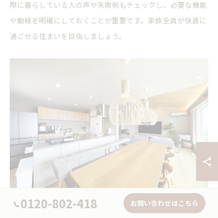
際に暮らしている人の声や失敗例もチェックし、必要な機能
や動線を明確にしておくことが重要です。家族全員が快適に
過ごせる住まいを目指しましょう。
0120-802-418
お問い合わせはこちら
新築プラン集を活用した収納配置の工夫