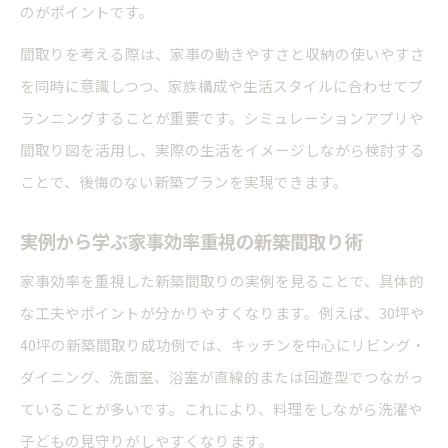
のがポイントです。
暮らしやすさを追求する新築間取りの工夫
間取りを考える際は、家事の動きやすさと収納の使いやすさ
新築注文住宅で選ばれる家事動線実例集
を同時に意識しつつ、家族構成や生活スタイルに合わせてプ
注文住宅で失敗しない収納重視の間取り設計術
ランニングすることが重要です。シミュレーションアプリや
新築で収納重視の間取り設計を成功させる方法
間取り図を活用し、実際の生活をイメージしながら検討する
注文住宅の新築で収納を増やす工夫ポイント
ことで、後悔のない新築プランを実現できます。
新築間取り図で確認したい収納配置のコツ
実例から学ぶ家事効率重視の新築間取り術
家事効率と収納が両立する新築実例とは
変化に強い新築収納プランの考え方
家事効率を重視した新築間取りの実例を見ることで、具体的
な工夫やポイントが分かりやすくなります。例えば、30坪や
40坪の新築間取り成功例では、キッチンを中心にリビング・
ダイニング、洗面室、浴室が直線的または回遊型でつながっ
ていることが多いです。これにより、料理をしながら洗濯や
子どもの見守りがしやすくなります。