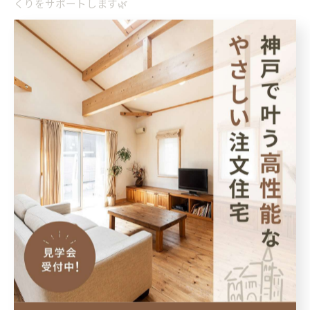
くりをサポートします🌿
🔎施工対応エリア 神戸市・西宮市・芦屋市・明石市・三田
市・ 宝塚市・伊丹市・尼崎市・淡路市
TEL：0120-807-418
📃無料設計相談／資料請求／見学会予約は プロフィールの
リンクから申し込み可能です
ほかの投稿も見る @anjuhome
ーーーーーーーーーーーーーーーーーーー
#ランドリールーム #家事ラク動線 #注文住宅 #神戸 #あん
じゅホーム