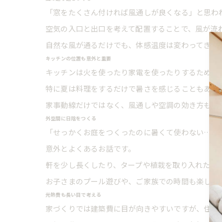
「窓をたくさん付ければ風通しが良くなる」と思わ
空気の入口と出口を考えて配置することで、風が流
自然な風が通るだけでも、体感温度は変わってきま
キッチンの位置も意外と重要
キッチンは火を使ったり家電を使ったりするため、
特に夏は料理をするだけで暑さを感じることもあり
家事動線だけではなく、風通しや空調の効き方も合
外空間に日陰をつくる
「せっかくお庭をつくったのに暑くて使わない…」
意外とよくあるお話です。
軒を少し長くしたり、タープや植栽を取り入れたり
お子さまのプール遊びや、ご家族での時間も楽しみ
光熱費も長い目で考える
家づくりでは建築費に目が向きやすいですが、住み