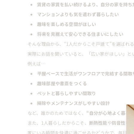
賃貸の家賃を払い続けるより、自分の家を持ち
マンションよりも気を遣わず暮らしたい
趣味を楽しめる空間がほしい
将来を見据えて安心できる住まいにしたい
そんな理由から、“1人だからこそ戸建て”を選ばれ
実際にお話を聞いていると、「広い家がほしい」と
例えば…
平屋ベースで生活がワンフロアで完結する間取
趣味部屋や書斎をつくる
ペットと暮らしやすい間取り
掃除やメンテナンスがしやすい設計
など、誰かのためではなく、
“自分が心地よく暮らす
また、1人暮らしだからこそ、
断熱性能
や
防音性
を
家にいる時間を快適に過ごせるかどうかで、毎日の