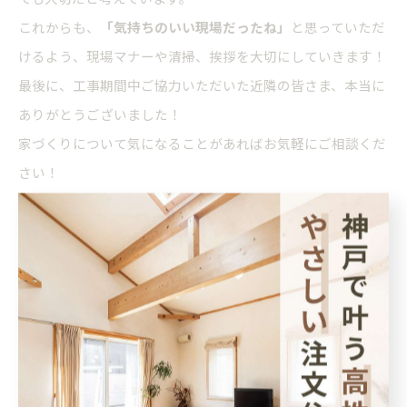
これからも、
「気持ちのいい現場だったね」
と思っていただ
けるよう、現場マナーや清掃、挨拶を大切にしていきます！
最後に、工事期間中ご協力いただいた近隣の皆さま、本当に
ありがとうございました！
家づくりについて気になることがあればお気軽にご相談くだ
さい！
--------------------------------------------------------------------
--
株式会社あんじゅホーム
住所 : 兵庫県神戸市灘区灘南通３丁目４−２０