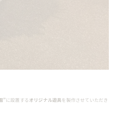
園”
に設置する
オリジナル遊具
を製作させていただき