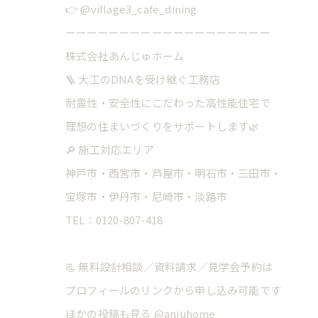
👉 @village3_cafe_dining
ーーーーーーーーーーーーーーーーーーー
株式会社あんじゅホーム
🪜 大工のDNAを受け継ぐ工務店
耐震性・安全性にこだわった高性能住宅で
理想の住まいづくりをサポートします🌿
🔎 施工対応エリア
神戸市・西宮市・芦屋市・明石市・三田市・
宝塚市・伊丹市・尼崎市・淡路市
TEL：0120-807-418
📃 無料設計相談／資料請求／見学会予約は
プロフィールのリンクから申し込み可能です
ほかの投稿も見る @anjuhome