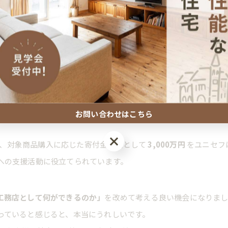
とその家族への支援。
子どもや若者の参加型活動の支援。
など。
貢献します。
お問い合わせはこちら
）
にもつながります。
お問い合わせはこちら
では、対象商品購入に応じた寄付金総額として
3,000万円
をユニセフ
への支援活動に役立てられています。
工務店として何ができるのか」
を改めて考える良い機会になりま
っていると感じると、本当にうれしいです。