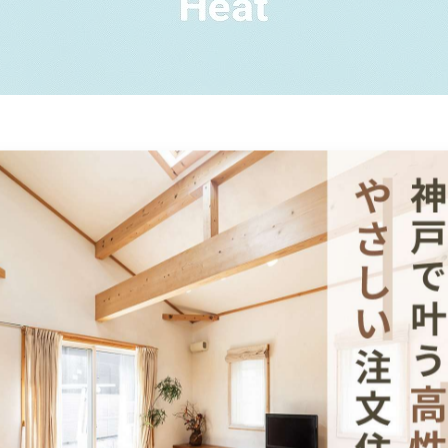
ぐプロジェクト
に参加し、
感謝状
をいただきました！
とは？
いづくりを通じて
気候変動
の影響を受けやすい子どもたちの支援に
台ご購入いただくごとに、50円または100円が
ユニセフ（国連児
子どもたちへの支援に活用されます。