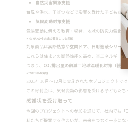
自然災害緊急支援
台風や洪水、干ばつなどで影響を受けた子どもたち
気候変動対策支援
気候変動に備える教育・啓発、地域の防災力強化、
✔ 住まいから未来の暮らしにも貢献
対象商品は
高断熱窓
や
玄関ドア
、
日射遮蔽シリーズ
これらは住まいの断熱性能を高め、省エネルギーに
つまり、
CO₂排出量の削減＝地球温暖化対策（緩和
✔ 2025年の実績
2025年10月〜12月に実施された本プロジェクト
この寄付金は、気候変動の影響を受ける子どもたち
感謝状を受け取って
今回のプロジェクトへの参加を通じて、社内でも
「
私たちが提案する住まいが、未来をつなぐ一歩にな