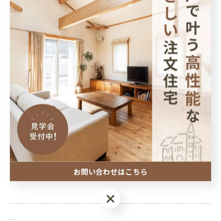
終了まで残りわずかとなっていますので、少しでも気になっ
ている方は、ぜひお早めにご来場ください！
きれいになったモデルハウスにお越しいただけるのを楽しみ
にしています。
--------------------------------------------------------------------
--
株式会社あんじゅホーム
住所 : 兵庫県神戸市灘区灘南通３丁目４−２０
電話番号 : 078-802-2768
FAX番号 : 078-881-0551
お問い合わせはこちら
お問い合わせはこちら
--------------------------------------------------------------------
--