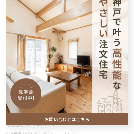
次回は1月に、マンションを
断熱改修したリノベーション見
学会
を開催予定です！
断熱性能
をしっかり高めた住まいがどれほど快適なのか、実
際に体感していただける貴重な機会です。
詳細が決まり次第、こちらの公式サイトでお知らせしますの
で、楽しみにお待ちください！
--------------------------------------------------------------------
--
株式会社あんじゅホーム
住所 : 兵庫県神戸市灘区灘南通３丁目４−２０
お問い合わせはこちら
電話番号 : 078-802-2768
FAX番号 : 078-881-0551
お問い合わせはこちら