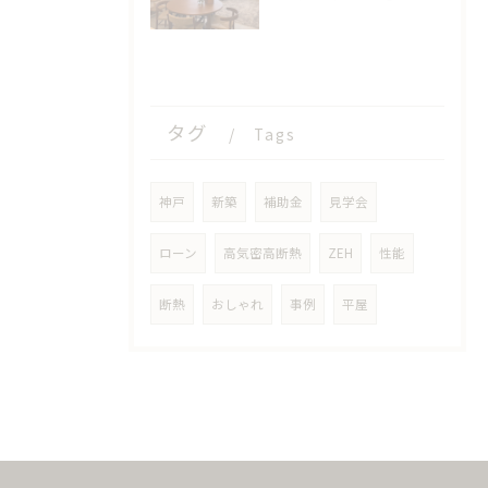
タグ
Tags
神戸
新築
補助金
見学会
ローン
高気密高断熱
ZEH
性能
断熱
おしゃれ
事例
平屋