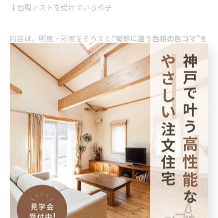
↓色調テストを受けている様子
内容は、明度・彩度をそろえた
“微妙に違う色相の色コマ”を
正しい順番に並べていく
というもの。
これが本当に難しい…！
色の違いに敏感でないとまったく歯が立ちません。
そんな中、住宅コンシェルジュ兼広報の國井がまさかのパー
フェクト！
さすが広報、色に対する感性が鋭すぎて一同びっくり。
こういう能力が求められる現場で、
ミリ単位の色の違い
を判
断しながら製品を仕上げている方々には頭が下がります。
こうした
“職人の目”
があるからこそ、インテリアドアの仕上
がりに説得力が生まれているんだと実感しました。
名張工場の見学を通して、玄関ドアもインテリアドアも、
見