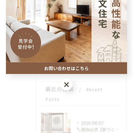
全てのカテゴリー
注文住宅
高性能
デザイン
健康住宅
工務店
お問い合わせはこちら
お問い合わせはこちら
最近の投稿
Recent
Posts
2026/08/07
🏷️保存必須【家づくりの選択肢】が、またひとつ増えました🏡✨